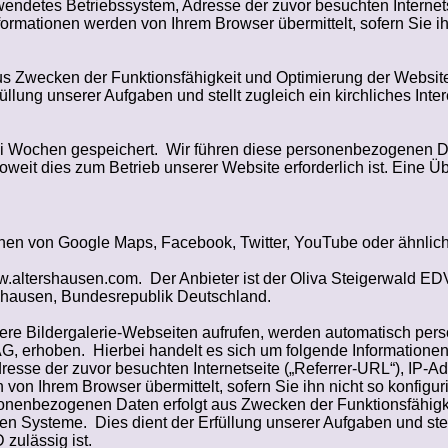
endetes Betriebssystem, Adresse der zuvor besuchten Internets
ormationen werden von Ihrem Browser übermittelt, sofern Sie ihn
s Zwecken der Funktionsfähigkeit und Optimierung der Website
füllung unserer Aufgaben und stellt zugleich ein kirchliches In
i Wochen gespeichert.
Wir führen diese personenbezogenen Da
soweit dies zum Betrieb unserer Website erforderlich ist. Eine Üb
onen von Google Maps, Facebook, Twitter, YouTube oder ähnlic
ww.altershausen.com.
Der Anbieter ist der Oliva Steigerwald E
shausen, Bundesrepublik Deutschland.
re Bildergalerie-Webseiten aufrufen, werden automatisch pe
AG, erhoben.
Hierbei handelt es sich um folgende Informatione
esse der zuvor besuchten Internetseite („
Referrer
-URL“), IP-Ad
on Ihrem Browser übermittelt, sofern Sie ihn nicht so konfigur
sonenbezogenen Daten erfolgt aus Zwecken der Funktionsfähigk
hen Systeme.
Dies dient der Erfüllung unserer Aufgaben und stell
zulässig ist.