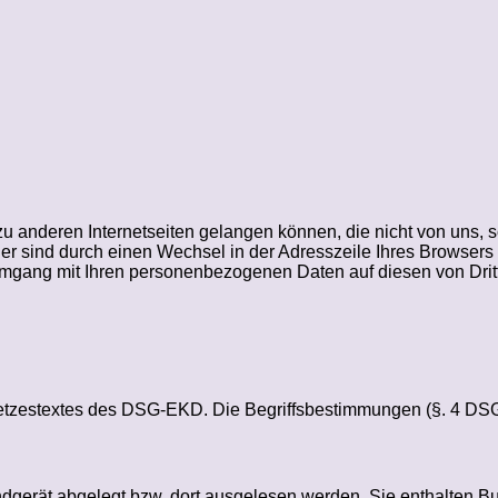
zu anderen Internetseiten gelangen können, die nicht von uns, 
r sind durch einen Wechsel in der Adresszeile Ihres Browsers
ang mit Ihren personenbezogenen Daten auf diesen von Dritten
setzestextes des DSG-EKD. Die Begriffsbestimmungen (§. 4 DS
Endgerät abgelegt bzw. dort ausgelesen werden. Sie enthalten 