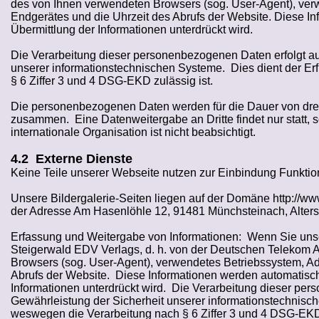
des von Ihnen verwendeten Browsers (sog. User-Agent), verw
Endgerätes und die Uhrzeit des Abrufs der Website. Diese Inf
Übermittlung der Informationen unterdrückt wird.
Die Verarbeitung dieser personenbezogenen Daten erfolgt au
unserer informationstechnischen Systeme.
Dies dient der Er
§ 6 Ziffer 3 und 4 DSG-EKD zulässig ist.
Die personenbezogenen Daten werden für die Dauer von dre
zusammen.
Eine Datenweitergabe an Dritte findet nur statt, 
internationale Organisation ist nicht beabsichtigt.
4.2
Externe
Dienste
Keine Teile unserer Webseite nutzen zur Einbindung Funkti
Unsere Bildergalerie-Seiten liegen auf der Domäne http://w
der Adresse Am Hasenlöhle 12, 91481 Münchsteinach, Alter
Erfassung und Weitergabe von Informationen:
Wenn Sie unse
Steigerwald EDV Verlags, d. h. von der Deutschen Telekom 
Browsers (sog. User-Agent), verwendetes Betriebssystem, Adr
Abrufs der Website.
Diese Informationen werden automatisch v
Informationen unterdrückt wird.
Die Verarbeitung dieser per
Gewährleistung der Sicherheit unserer informationstechnisc
weswegen die Verarbeitung nach § 6 Ziffer 3 und 4 DSG-EKD 