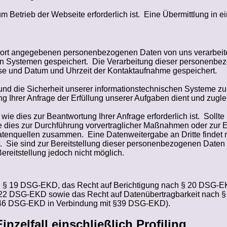
um Betrieb der Webseite erforderlich ist.
Eine Übermittlung in ei
dort angegebenen personenbezogenen Daten von uns verarbeite
hen Systemen gespeichert.
Die Verarbeitung dieser personenbez
sse und Datum und Uhrzeit der Kontaktaufnahme gespeichert.
und die Sicherheit unserer informationstechnischen Systeme zu
Ihrer Anfrage der Erfüllung unserer Aufgaben dient und zugleich
 dies zur Beantwortung Ihrer Anfrage erforderlich ist.
Sollte
e dies zur Durchführung vorvertraglicher Maßnahmen oder zur Erf
Datenquellen zusammen.
Eine Datenweitergabe an Dritte findet ni
.
Sie sind zur Bereitstellung dieser personenbezogenen Daten n
ereitstellung jedoch nicht möglich.
ach § 19 DSG-EKD, das Recht auf Berichtigung nach § 20 DSG-
§ 22 DSG-EKD sowie das Recht auf Datenübertragbarkeit nach
§ 46 DSG-EKD in Verbindung mit §39 DSG-EKD).
inzelfall einschließlich
Profiling