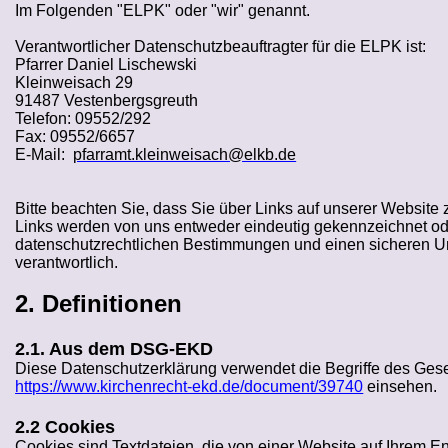
Im Folgenden "ELPK" oder "wir" genannt.
Verantwortlicher Datenschutzbeauftragter für die ELPK ist:
Pfarrer Daniel
Lischewski
Kleinweisach
29
91487
Vestenbergsgreuth
Telefon: 09552/292
Fax: 09552/6657
E-Mail:
pfarramt.kleinweisach@elkb.de
Bitte beachten Sie, dass Sie über Links auf unserer Website 
Links werden von uns entweder eindeutig gekennzeichnet ode
datenschutzrechtlichen Bestimmungen und einen sicheren Umg
verantwortlich.
2. Definitionen
2.1. Aus dem DSG-EKD
Diese Datenschutzerklärung verwendet die Begriffe des Ge
https://www.kirchenrecht-ekd.de/document/39740
einsehen.
2.2 Cookies
Cookies sind Textdateien, die von einer Website auf Ihrem 