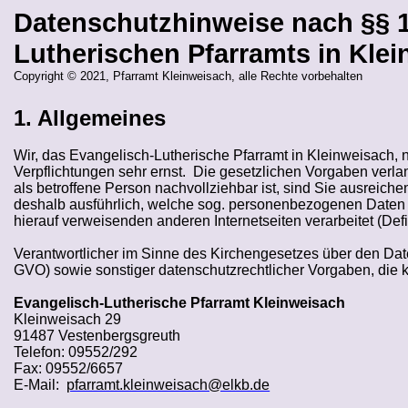
Datenschutzhinweise nach §§ 1
Lutherischen Pfarramts in Kle
Copyright © 2021, Pfarramt Kleinweisach, alle Rechte vorbehalten
1. Allgemeines
Wir, das Evangelisch-Lutherische Pfarramt in Kleinweisach
Verpflichtungen sehr ernst.
Die gesetzlichen Vorgaben verla
als betroffene Person nachvollziehbar ist, sind Sie ausreich
deshalb ausführlich, welche sog. personenbezogenen Daten (
hierauf verweisenden anderen Internetseiten verarbeitet (Defin
Verantwortlicher im Sinne des Kirchengesetzes über den D
GVO) sowie sonstiger datenschutzrechtlicher Vorgaben, die k
Evangelisch-Lutherische Pfarramt Kleinweisach
Kleinweisach 29
91487 Vestenbergsgreuth
Telefon: 09552/292
Fax: 09552/6657
E-Mail:
pfarramt.kleinweisach@elkb.de